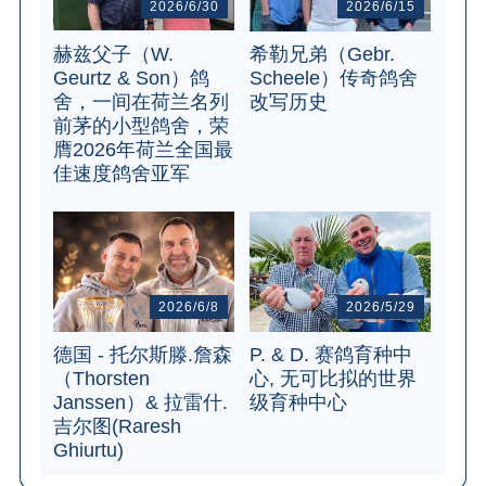
2026/6/30
2026/6/15
赫兹父子（W.
希勒兄弟（Gebr.
Geurtz & Son）鸽
Scheele）传奇鸽舍
舍，一间在荷兰名列
改写历史
前茅的小型鸽舍，荣
膺2026年荷兰全国最
佳速度鸽舍亚军
2026/6/8
2026/5/29
德国 - 托尔斯滕.詹森
P. & D. 赛鸽育种中
（Thorsten
心, 无可比拟的世界
Janssen）& 拉雷什.
级育种中心
吉尔图(Raresh
Ghiurtu)