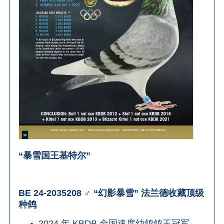
“暴雪国王基特尔”
BE 24-2035208 ♂ “幻影暴雪” 法兰德收藏顶级
种鸽
2024 年 KBDB 全国速度幼鸽鸽王冠军