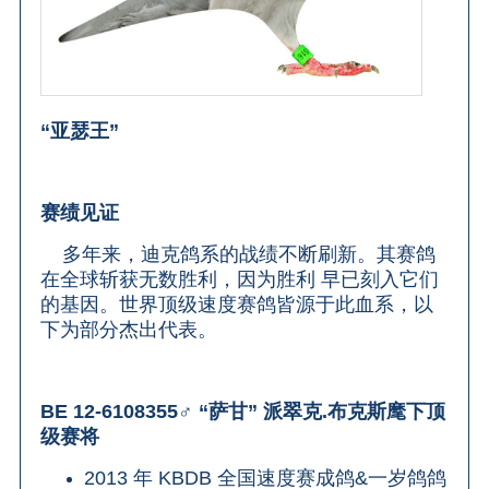
“亚瑟王”
赛绩见证
多年来，迪克鸽系的战绩不断刷新。其赛鸽
在全球斩获无数胜利，因为胜利 早已刻入它们
的基因。世界顶级速度赛鸽皆源于此血系，以
下为部分杰出代表。
BE 12-6108355♂ “萨甘” 派翠克.布克斯麾下顶
级赛将
2013 年 KBDB 全国速度赛成鸽&一岁鸽鸽