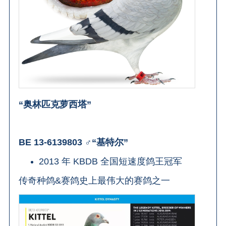
“奥林匹克萝西塔”
BE 13-6139803 ♂“基特尔”
2013 年 KBDB 全国短速度鸽王冠军
传奇种鸽&赛鸽史上最伟大的赛鸽之一