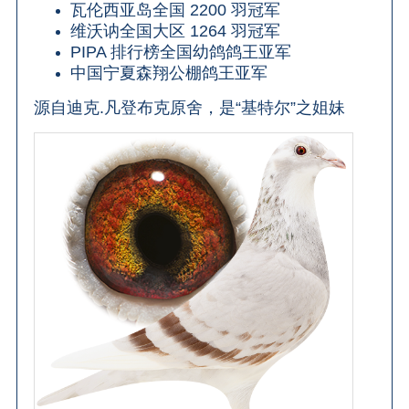
瓦伦西亚岛全国 2200 羽冠军
维沃讷全国大区 1264 羽冠军
PIPA 排行榜全国幼鸽鸽王亚军
中国宁夏森翔公棚鸽王亚军
源自迪克.凡登布克原舍，是“基特尔”之姐妹