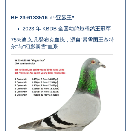
BE 23-6133516 ♂“亚瑟王”
2023 年 KBDB 全国幼鸽短程鸽王冠军
75%迪克.凡登布克血统，源自“暴雪国王基特
尔”与“幻影暴雪”血系