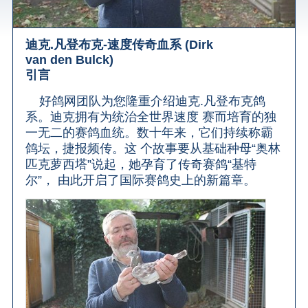
迪克.凡登布克-速度传奇血系 (Dirk
van den Bulck)
引言
好鸽网团队为您隆重介绍迪克.凡登布克鸽
系。迪克拥有为统治全世界速度 赛而培育的独
一无二的赛鸽血统。数十年来，它们持续称霸
鸽坛，捷报频传。这 个故事要从基础种母“奥林
匹克萝西塔”说起，她孕育了传奇赛鸽“基特
尔”， 由此开启了国际赛鸽史上的新篇章。