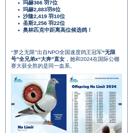
玛赫
366
羽
7
位
玛赫
2,883
羽
8
位
沙隆
2,419
羽
10
位
圣斯
2,256
羽
22
位
奥林匹克中距离高位候选鸽！
“梦之无限”出自
NPO
全国速度鸽王冠军
“无限
号”全兄弟
x
“大奔”直女
，她和
2024
在国际公棚
赛大获全胜的是同一血系。