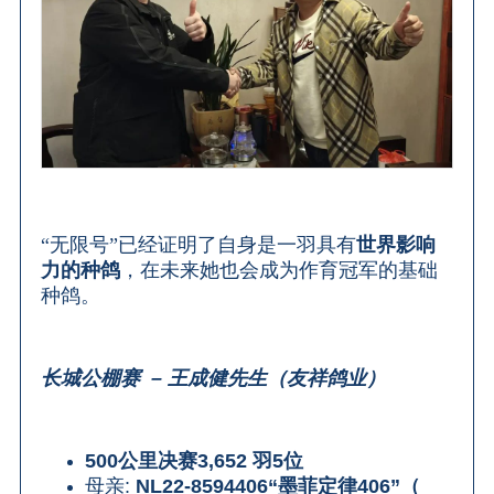
“无限号”已经证明了自身是一羽具有
世界影响
力的种鸽
，在未来她也会成为作育冠军的基础
种鸽。
长城公棚赛
–
王成健先生（友祥鸽业）
500
公里决赛
3,652
羽
5
位
母亲
:
NL22-8594406“
墨菲定律
406”
（