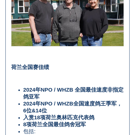
荷兰
全
国赛佳绩
2024
年
NPO / WHZB
全国最佳速度非指定
鸽亚军
2024
年
NPO / WHZB
全国速度鸽王季军，
6
位
&14
位
入赏
18
项荷兰奥林匹克代表鸽
8
项荷兰全国最佳鸽舍冠军
包括
: