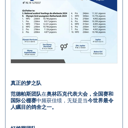
真正的梦之队
范德帕斯团队
在
奥林匹克代表大会，全国赛和
国际公棚赛
中频获佳绩，无疑是当
今世界最令
人瞩目的鸽舍之一。