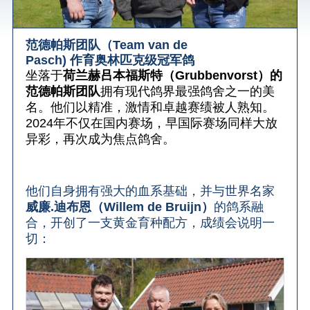
范德帕斯团队（Team van de
Pasch) 作育奥林匹克级冠军鸽
坐落于
荷兰赫吕本福斯特（
Grubbenvorst
）的
范德帕斯团队
拥有现代鸽界最强鸽舍之一的美
名。他们以精准，激情和卓越赛绩被人熟知。
2024
年不仅在国内赛场，早国际赛场同样大放
异彩，再次成为焦点鸽舍。
他们自身拥有强大的血系基础，并与世界名家
威廉
.
迪布恩
（
Willem de Bruijn
）
的鸽系融
合
，
开创了一支黄金育种配方
，
成绩会说明一
切
：