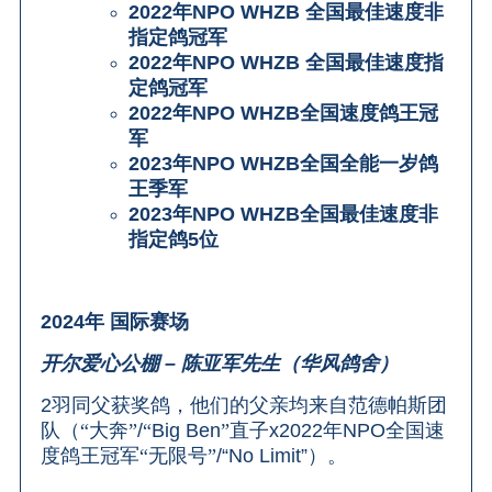
2022
年
NPO WHZB
全国最佳速度非
指定鸽冠军
2022
年
NPO WHZB
全国最佳速度指
定鸽冠军
2022
年
NPO WHZB
全国速度鸽王冠
军
2023
年
NPO WHZB
全国全能一岁鸽
王季军
2023
年
NPO WHZB
全国最佳速度非
指定鸽
5
位
2024
年
国际赛场
开尔爱心公棚
–
陈亚军先生（华风鸽舍）
2
羽同父获奖鸽，他们的父亲均来自范德帕斯团
队（“大奔
”
/
“
Big Ben
”
直子
x2022
年
NPO
全国速
度鸽王冠军
“无限号”
/“No Limit”
）。