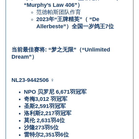
“Murphy’s Law 406”
）
范德帕斯团队作育
2023
年“王牌精英”（
“De
Allerbeste”
）全国一岁鸽王
7
位
当前最佳赛将
: “
梦之无限
”
（
“Unlimited
Dream”
）
NL23-9442506
♀
NPO
贝罗尼
6,671
羽冠军
奇梅
3,012
羽冠军
圣斯
2,591
羽冠军
洛利斯
2,217
羽冠军
莫伦
2,631
羽
4
位
沙隆
273
羽
5
位
雷特尔
2,351
羽
6
位