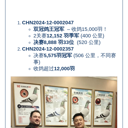
CHN2024-12-0002047
双冠鸽王冠军
–
收鸽
15,000
羽！
2
关赛
12,152
羽季军
(400
公里
)
决赛
8,888
羽
33
位
(520
公里
)
CHN2024-12-0002357
决赛
5,575
羽冠军
(506
公里，不同赛
事
)
收鸽超过
12,000
羽