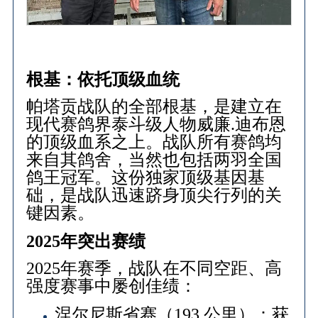
根基：依托顶级血统
帕塔贡战队的全部根基，是建立在
现代赛鸽界泰斗级人物威廉.迪布恩
的顶级血系之上。战队所有赛鸽均
来自其鸽舍，当然也包括两羽全国
鸽王冠军。这份独家顶级基因基
础，是战队迅速跻身顶尖行列的关
键因素。
2025年突出赛绩
2025年赛季，战队在不同空距、高
强度赛事中屡创佳绩：
涅尔尼斯省赛（193 公里）：获