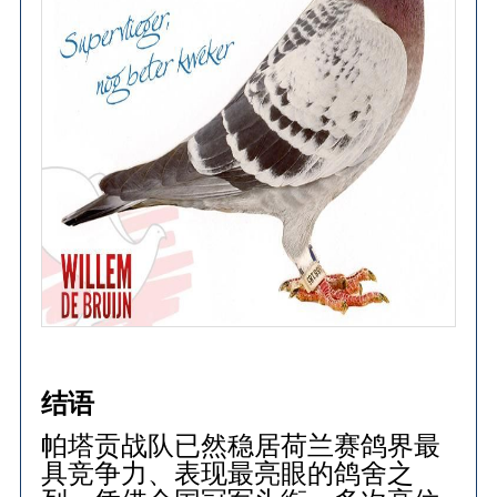
结语
帕塔贡战队已然稳居荷兰赛鸽界最
具竞争力、表现最亮眼的鸽舍之