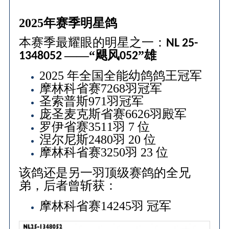
2025年赛季明星鸽
本赛季最耀眼的明星之一：
NL 25-
——“飓风
”雄
1348052
052
2025 年全国全能幼鸽鸽王冠军
摩林科省赛7268羽冠军
圣索普斯971羽冠军
庞圣麦克斯省赛6626羽殿军
罗伊省赛3511羽 7 位
涅尔尼斯2480羽 20 位
摩林科省赛3250羽 23 位
该鸽还是另一羽顶级赛鸽的全兄
弟，后者曾斩获：
摩林科省赛14245羽 冠军