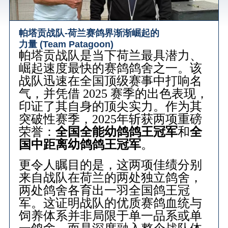
帕塔贡战队-荷兰赛鸽界渐渐崛起的
力量 (Team Patagoon)
帕塔贡战队是当下荷兰最具潜力、
崛起速度最快的赛鸽鸽舍之一。该
战队迅速在全国顶级赛事中打响名
气，并凭借 2025 赛季的出色表现，
印证了其自身的顶尖实力。作为其
突破性赛季，2025年斩获两项重磅
荣誉：
全国全能幼鸽鸽王冠军
和
全
国中距离幼鸽鸽王冠军
。
更令人瞩目的是，这两项佳绩分别
来自战队在荷兰的两处独立鸽舍，
两处鸽舍各育出一羽全国鸽王冠
军。这证明战队的优质赛鸽血统与
饲养体系并非局限于单一品系或单