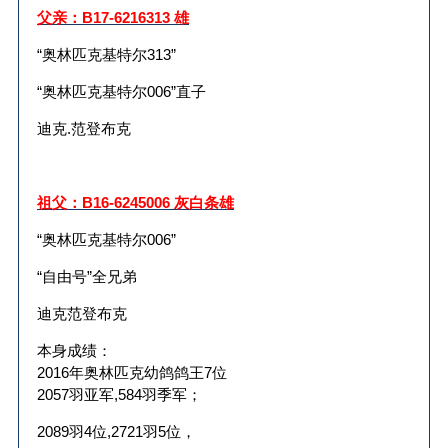
父亲：
B17-6216313
雄
“奥林匹克基特尔
313
”
“奥林匹克基特尔
006
”直子
迪克
.
范登布克
祖父：
B16-6245006
灰白条雄
“奥林匹克基特尔
006
”
“自由号”全兄弟
迪克范登布克
本身成绩：
2016
年奥林匹克幼鸽鸽王
7
位
2057
羽亚军
,584
羽季军；
2089
羽
4
位
,2721
羽
5
位，