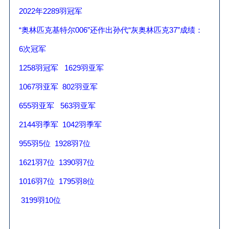
2022
年
2289
羽冠军
“奥林匹克基特尔
006
”还作出孙代“灰奥林匹克
37
”成绩：
6
次冠军
1258
羽冠军
1629
羽亚军
1067
羽亚军
802
羽亚军
655
羽亚军
563
羽亚军
2144
羽季军
1042
羽季军
955
羽
5
位
1928
羽
7
位
1621
羽
7
位
1390
羽
7
位
1016
羽
7
位
1795
羽
8
位
3199
羽
10
位