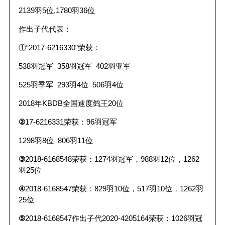
2139
羽
5
位
,1780
羽
36
位
作出子代代表：
①“
2017-6216330
”荣获：
538
羽冠军
358
羽冠军
402
羽亚军
525
羽季军
293
羽
4
位
506
羽
4
位
2018
年
KBDB
全国速度鸽王
20
位
②
17-6216331
荣获：
96
羽冠军
1298
羽
8
位
806
羽
11
位
③
2018-6168548
荣获：
1274
羽冠军，
988
羽
12
位，
1262
羽
25
位
④
2018-6168547
荣获：
829
羽
10
位，
517
羽
10
位，
1262
羽
25
位
⑤
2018-6168547
作出子代
2020-4205164
荣获：
1026
羽冠