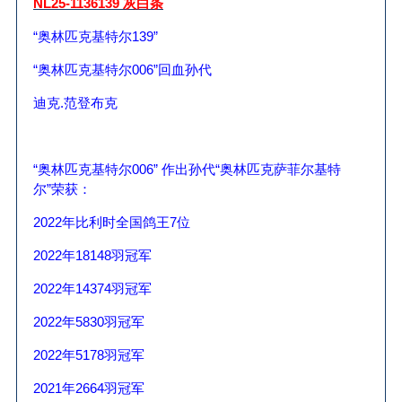
NL25-1136139
灰白条
“奥林匹克基特尔
139
”
“奥林匹克基特尔
006
”回血孙代
迪克
.
范登布克
“奥林匹克基特尔
006
”
作出孙代“奥林匹克萨菲尔基特
尔”荣获：
2022
年比利时全国鸽王
7
位
2022
年
18148
羽冠军
2022
年
14374
羽冠军
2022
年
5830
羽冠军
2022
年
5178
羽冠军
2021
年
2664
羽冠军