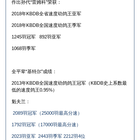
作出孙代“雷姆科”荣获：
2018
年
KBDB
全省速度幼鸽王亚军
2018
年
KBDB
全国速度幼鸽王季军
1245
羽冠军
892
羽亚军
1068
羽季军
全平辈“基特尔”成绩：
2013
年
KBDB
全国速度幼鸽鸽王冠军（
KBDB
史上系数最
低的速度鸽王
0.95%
）
魁夫兰：
2089羽冠军（25000羽最高分速）
1792羽冠军（17000羽最高分速）
2023羽亚军 2443羽季军 2212羽4位