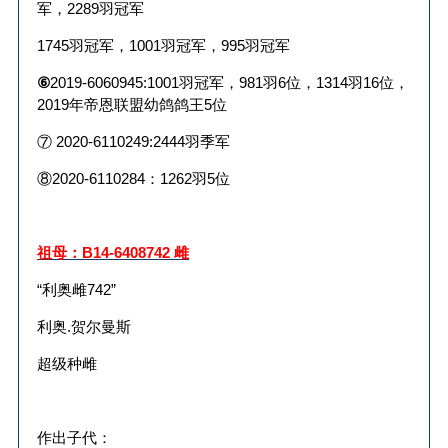
军，
2289
羽冠军
1745
羽冠军，
1001
羽冠军，
995
羽冠军
⑥
2019-6060945:1001
羽冠军，
981
羽
6
位，
1314
羽
16
位，
2019
年帝恩联盟幼鸽鸽王
5
位
⑦
2020-6110249:2444
羽季军
⑧
2020-6110284
：
1262
羽
5
位
祖母：
B14-6408742
雌
“利奥雌
742
”
利奥
.
贺尔曼斯
超级种雌
作出子代：