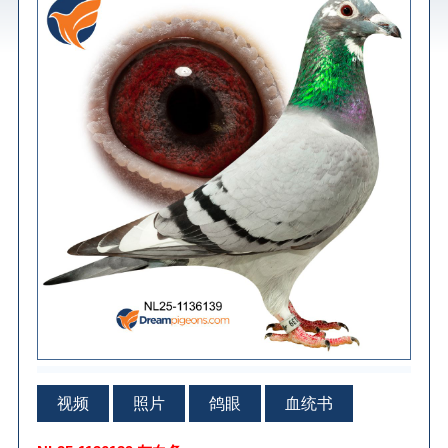
视频
照片
鸽眼
血统书