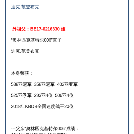
迪克.范登布克
外祖父：
BE17-6216330
雄
“
奥林匹克基特尔
006”
直子
迪克
.
范登布克
本身荣获：
538
羽冠军
358
羽冠军
402
羽亚军
525
羽季军
293
羽
4
位
506
羽
4
位
2018
年
KBDB
全国速度鸽王
20
位
---
父亲“奥林匹克基特尔
006
”成绩：