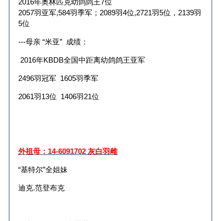
2016
年奥林匹克幼鸽鸽王
7
位
2057
羽亚军
,584
羽季军；
2089
羽
4
位
,2721
羽
5
位，
2139
羽
5
位
---
母亲
“
米亚
”
成绩：
2016
年
KBDB
全国中距离幼鸽鸽王亚军
2496
羽冠军
1605
羽季军
2061
羽
13
位
1406
羽
21
位
外祖母：
14-6091702
灰白羽雌
“基特尔”全姐妹
迪克
.
范登布克