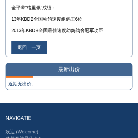
全平辈“格里佩”成绩：
13
年
KBDB
全国幼鸽速度组鸽王
6
位
2013
年
KBDB
全国最佳速度幼鸽鸽舍冠军功臣
返回上一页
最新出价
近期无出价。
NAVIGATIE
欢迎 (Welcome)