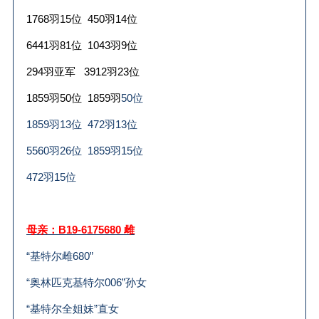
1768
羽
15
位
450
羽
14
位
6441
羽
81
位
1043
羽
9
位
294
羽亚军
3912
羽
23
位
1859
羽
50
位
1859
羽
50位
1859羽13位 472羽13位
5560羽26位 1859羽15位
472羽15位
母亲：
B19-6175680
雌
“基特尔雌680”
“奥林匹克基特尔006”孙女
“基特尔全姐妹”直女